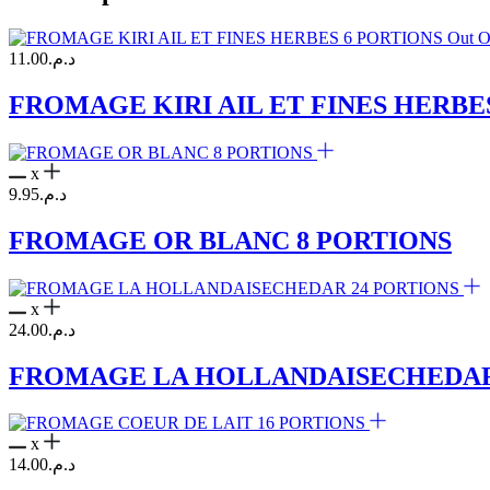
Out O
11.00
د.م.
FROMAGE KIRI AIL ET FINES HERBE
x
9.95
د.م.
FROMAGE OR BLANC 8 PORTIONS
x
24.00
د.م.
FROMAGE LA HOLLANDAISECHEDAR
x
14.00
د.م.