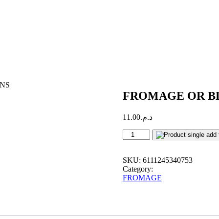
ONS
FROMAGE OR BL
11.00
د.م.
FROMAGE
OR
BLANC
LIGHT
SKU:
6111245340753
8
Category:
PORTIONS
FROMAGE
quantity