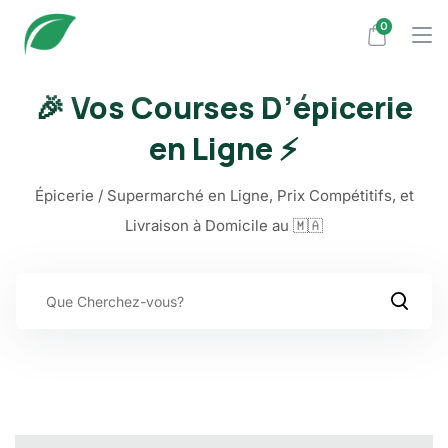
Skip
0
to
content
🎉 Vos Courses D’épicerie
en Ligne ⚡
Épicerie / Supermarché en Ligne, Prix Compétitifs, et
Livraison à Domicile au 🇲🇦