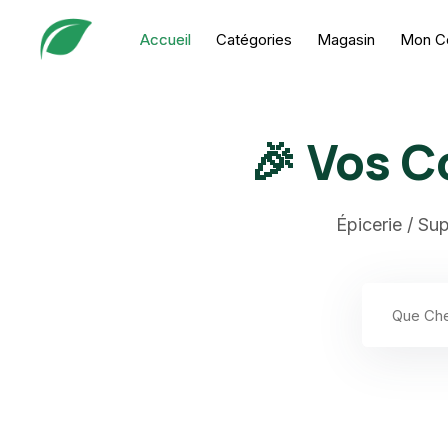
Skip
to
Accueil
Catégories
Magasin
Mon C
content
🎉 Vos C
Épicerie / Su