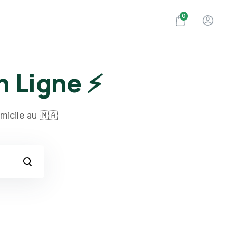
0
n Ligne ⚡
micile au 🇲🇦