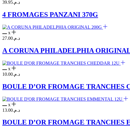
39.95
د.م.
4 FROMAGES PANZANI 370G
x
27.00
د.م.
A CORUNA PHILADELPHIA ORIGINAL
x
10.00
د.م.
BOULE D’OR FROMAGE TRANCHES 
x
13.00
د.م.
BOULE D’OR FROMAGE TRANCHES 