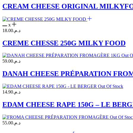
CREAM CHEESE ORIGINAL MILKYF
x
18.00
د.م.
CREME CHESSE 250G MILKY FOOD
Out O
59.00
د.م.
DANAH CHEESE PRÉPARATION FRO
Out Of Stock
14.90
د.م.
EDAM CHEESE RAPE 150G – LE BER
Out Of Stoc
55.00
د.م.