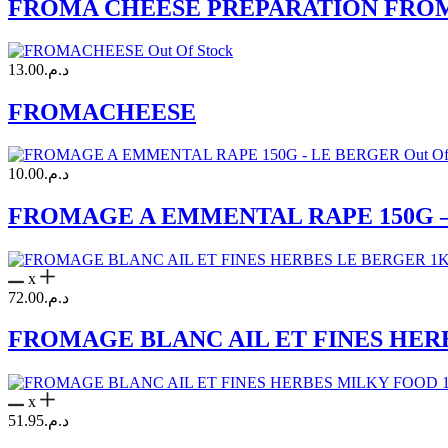
FROMA CHEESE PRÉPARATION FR
Out Of Stock
13.00
د.م.
FROMACHEESE
Out Of
10.00
د.م.
FROMAGE A EMMENTAL RAPE 150G 
x
72.00
د.م.
FROMAGE BLANC AIL ET FINES HER
x
51.95
د.م.