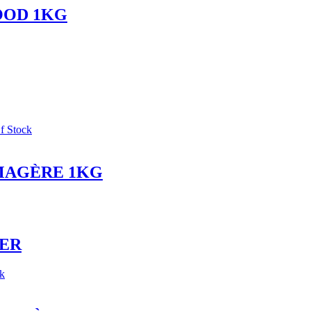
OOD 1KG
f Stock
MAGÈRE 1KG
GER
k