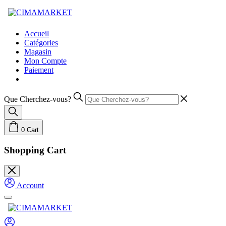
Skip
to
content
Accueil
Catégories
Magasin
Mon Compte
Paiement
Que Cherchez-vous?
0
Cart
Shopping Cart
Account