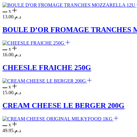
x
13.00
د.م.
BOULE D’OR FROMAGE TRANCHES 
x
16.00
د.م.
CHEESLE FRAICHE 250G
x
15.00
د.م.
CREAM CHEESE LE BERGER 200G
x
49.95
د.م.