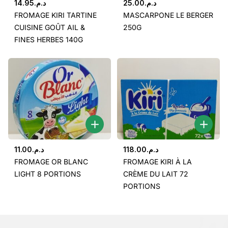
14.95
د.م.
25.00
د.م.
FROMAGE KIRI TARTINE
MASCARPONE LE BERGER
CUISINE GOÛT AIL &
250G
FINES HERBES 140G
11.00
د.م.
118.00
د.م.
FROMAGE OR BLANC
FROMAGE KIRI À LA
LIGHT 8 PORTIONS
CRÈME DU LAIT 72
PORTIONS