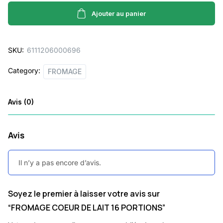
DE
LAIT
Ajouter au panier
16
PORTIONS
SKU:
6111206000696
quantity
Category:
FROMAGE
Avis (0)
Avis
Il n’y a pas encore d’avis.
Soyez le premier à laisser votre avis sur
“FROMAGE COEUR DE LAIT 16 PORTIONS”