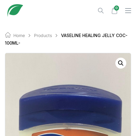
Skip
0
to
content
Home
Products
VASELINE HEALING JELLY COC-
100ML-