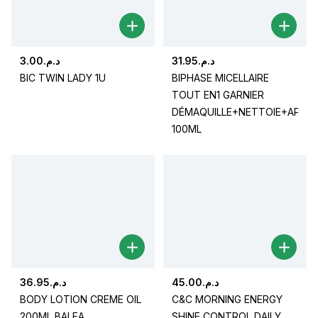
3.00
د.م.
31.95
د.م.
BIC TWIN LADY 1U
BIPHASE MICELLAIRE
TOUT EN1 GARNIER
DÉMAQUILLE+NETTOIE+APAIS
100ML
36.95
د.م.
45.00
د.م.
BODY LOTION CREME OIL
C&C MORNING ENERGY
200ML BALEA
SHINE CONTROL DAILY