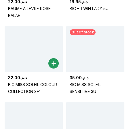
22.00
د.م.
16.95
د.م.
BAUME A LEVRE ROSE
BIC – TWIN LADY 5U
BALAE
Out Of Stock
32.00
د.م.
35.00
د.م.
BIC MISS SOLEIL COLOUR
BIC MISS SOLEIL
COLLECTION 3+1
SENSITIVE 3U