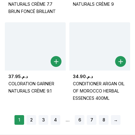
NATURALS CRÈME 7.7
NATURALS CRÈME 9
BRUN FONCÉ BRILLANT
37.95
د.م.
34.90
د.م.
COLORATION GARNIER
CONDITIONER ARGAN OIL
NATURALS CRÈME 9.1
OF MOROCCO HERBAL
ESSENCES 400ML
1
2
3
4
…
6
7
8
→