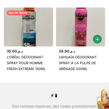
Out Of Stock
35.00
د.م.
29.90
د.م.
L’ORÉAL DÉODORANT
USHUAÏA DÉODORANT
SPRAY POUR HOMME
SPRAY À LA PULPE DE
FRESH EXTREME 150ML
GRENADE 200ML
⚡📱
Des remises massives, des codes promotionnels