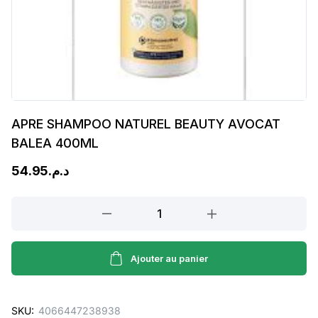
APRE SHAMPOO NATUREL BEAUTY AVOCAT
BALEA 400ML
54.95
د.م.
APRE
SHAMPOO
NATUREL
BEAUTY
Ajouter au panier
AVOCAT
BALEA
SKU:
4066447238938
400ML