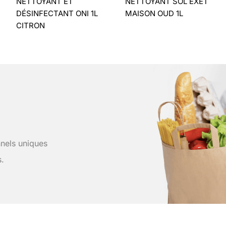
NETTOYANT ET
NETTOYANT SOL EXET
DÉSINFECTANT ONI 1L
MAISON OUD 1L
CITRON
nels uniques
s.