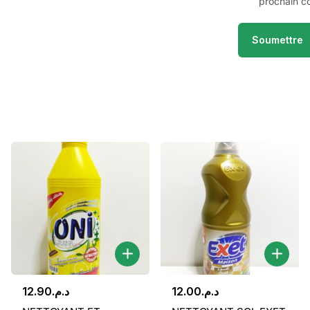
prochain c
12.90
د.م.
12.00
د.م.