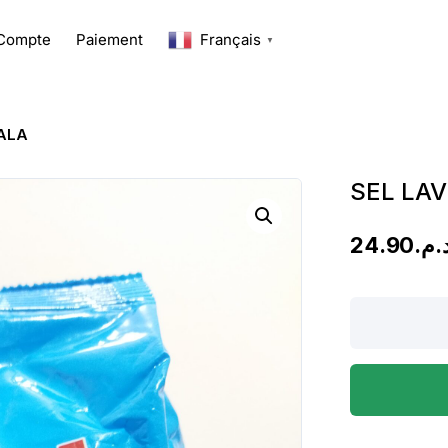
Compte
Paiement
Français
▼
YALA
SEL LAV
24.90
د.م
SEL
LAVE
VAISSELLE
2KG
AYALA
quantity