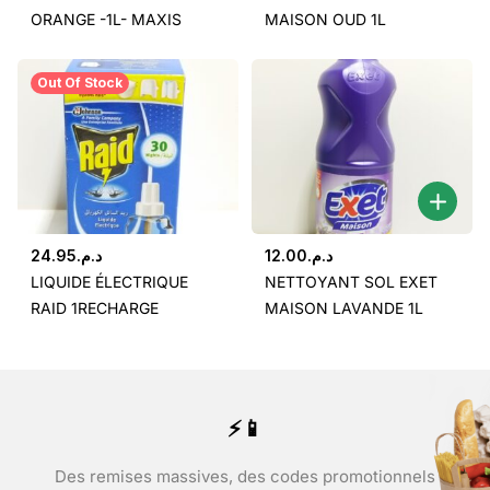
ORANGE -1L- MAXIS
MAISON OUD 1L
Out Of Stock
24.95
د.م.
12.00
د.م.
LIQUIDE ÉLECTRIQUE
NETTOYANT SOL EXET
RAID 1RECHARGE
MAISON LAVANDE 1L
⚡📱
Des remises massives, des codes promotionnels