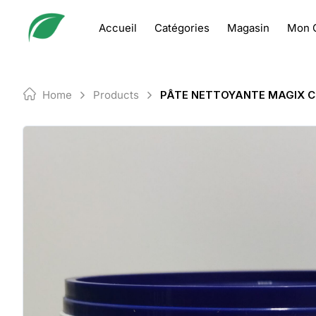
Skip
to
Accueil
Catégories
Magasin
Mon 
content
Home
Products
PÂTE NETTOYANTE MAGIX C