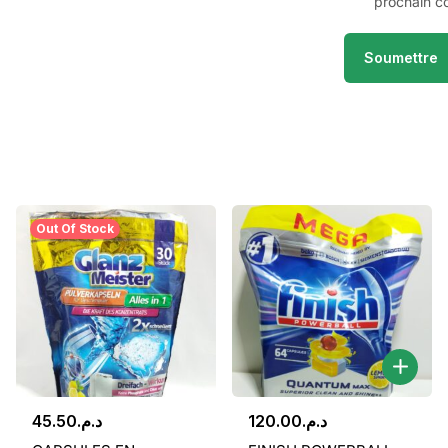
prochain c
Out Of Stock
45.50
د.م.
120.00
د.م.