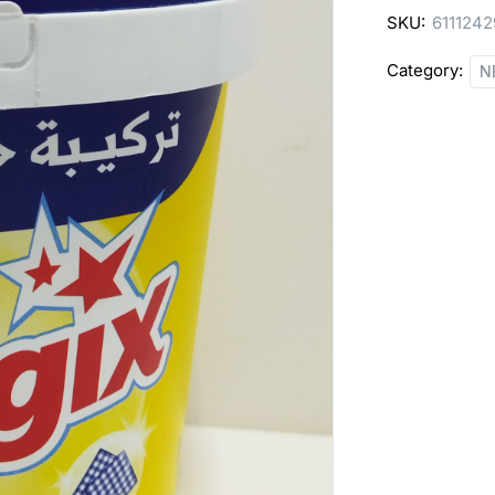
SKU:
611124
Category:
N