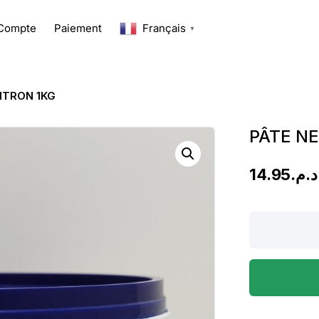
Compte
Paiement
Français
▼
ITRON 1KG
PÂTE N
14.95
د.م.
PÂTE
NETTOYANT
MAGIX
CITRON
1KG
quantity