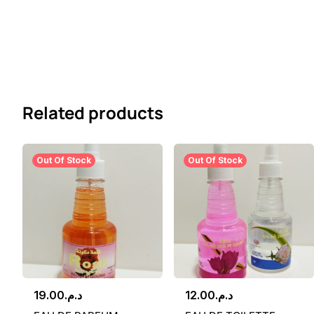
Related products
Out Of Stock
Out Of Stock
19.00
د.م.
12.00
د.م.