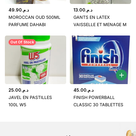
49.90
د.م.
13.00
د.م.
MOROCCAN OUD 500ML
GANTS EN LATEX
PARFUME DAHABI
VAISSELLE ET MENAGE M
Out Of Stock
25.00
د.م.
45.00
د.م.
JAVEL EN PASTILLES
FINISH POWERBALL
100L W5
CLASSIC 30 TABLETTES