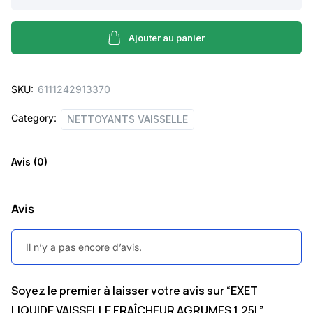
LIQUIDE
VAISSELLE
FRAÎCHEUR
Ajouter au panier
AGRUMES
1,25L
SKU:
6111242913370
quantity
Category:
NETTOYANTS VAISSELLE
Avis (0)
Avis
Il n’y a pas encore d’avis.
Soyez le premier à laisser votre avis sur “EXET
LIQUIDE VAISSELLE FRAÎCHEUR AGRUMES 1,25L”