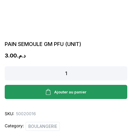
PAIN SEMOULE GM PFU (UNIT)
3.00
د.م.
PAIN
SEMOULE
GM
PFU
Ajouter au panier
(UNIT)
quantity
SKU:
50020016
Category:
BOULANGERIE