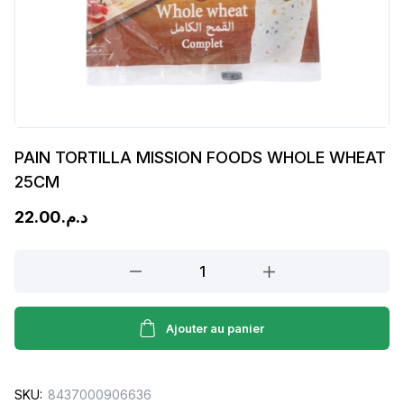
PAIN TORTILLA MISSION FOODS WHOLE WHEAT
25CM
22.00
د.م.
PAIN
TORTILLA
MISSION
FOODS
Ajouter au panier
WHOLE
WHEAT
SKU:
8437000906636
25CM