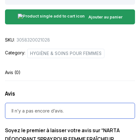
DÉODORANT
SPRAY
POUR
Ajouter au panier
FEMME
FRAÎCHEUR
SKU:
3058320021028
FLORALE
200ML
Category:
HYGIÈNE & SOINS POUR FEMMES
quantity
Avis (0)
Avis
Il n’y a pas encore d’avis.
Soyez le premier à laisser votre avis sur “NARTA
DÉODORANT SPRAY POUR FEMME FRAÎCHEUR