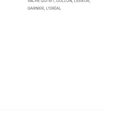
VACHE QUI RIT, GULLÓN, LESIEUR,
GARNIER, L’ORÉAL