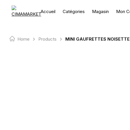
Skip
to
Accueil
Catégories
Magasin
Mon C
content
Home
Products
MINI GAUFRETTES NOISETTE