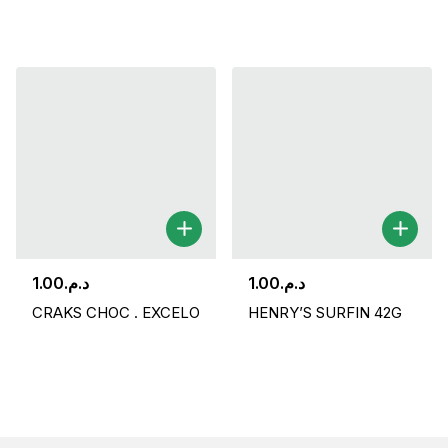
1.00
د.م.
1.00
د.م.
CRAKS CHOC . EXCELO
HENRY’S SURFIN 42G