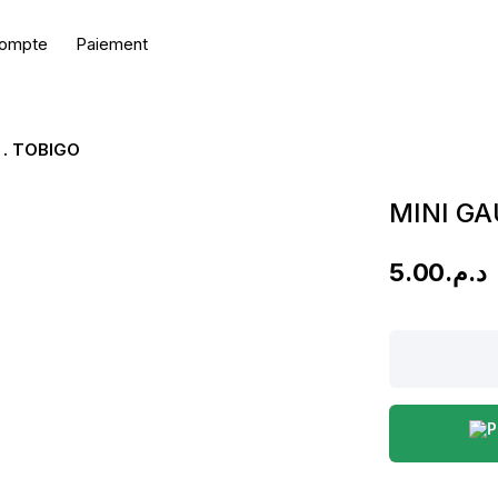
ompte
Paiement
 . TOBIGO
MINI GA
5.00
د.م.
MINI
GAUFRETTES
NOISETTE
.
TOBIGO
quantity