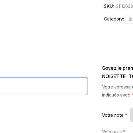
SKU:
6111262
Category:
B
Soyez le prem
NOISETTE . 
Votre adresse 
indiqués avec
Votre note
*
Votre avis
*