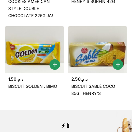
COOKIES AMERICAN
HENRY’S SURFIN 42G
STYLE DOUBLE
CHOCOLATE 225G JA!
1.50
د.م.
2.50
د.م.
BISCUIT GOLDEN . BIMO
BISCUIT SABLÉ COCO
85G . HENRY’S
⚡📱