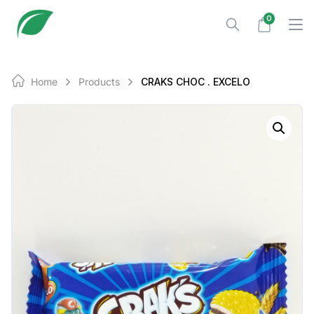
Skip
0
to
content
Home
Products
CRAKS CHOC . EXCELO