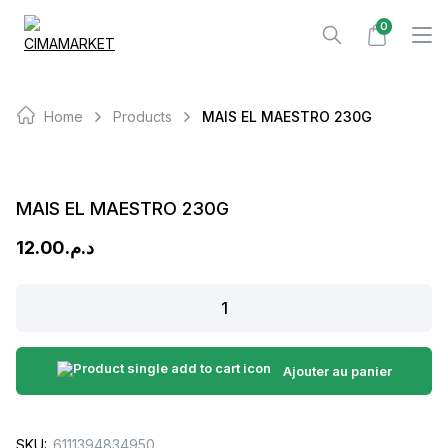
Skip
0
to
content
Home
Products
MAIS EL MAESTRO 230G
MAIS EL MAESTRO 230G
12.00
د.م.
MAIS
EL
MAESTRO
230G
Ajouter au panier
quantity
SKU:
6111394834950