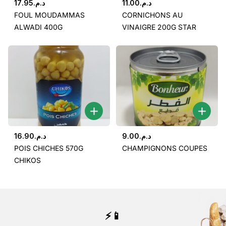
17.95
د.م.
11.00
د.م.
FOUL MOUDAMMAS
CORNICHONS AU
ALWADI 400G
VINAIGRE 200G STAR
16.90
د.م.
9.00
د.م.
POIS CHICHES 570G
CHAMPIGNONS COUPES
CHIKOS
⚡📱