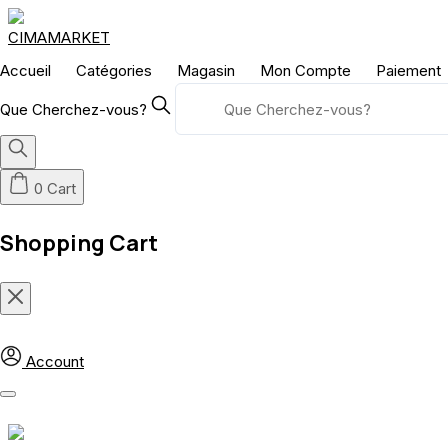
Skip
to
content
Accueil
Catégories
Magasin
Mon Compte
Paiement
Que Cherchez-vous?
0
Cart
Shopping Cart
Account