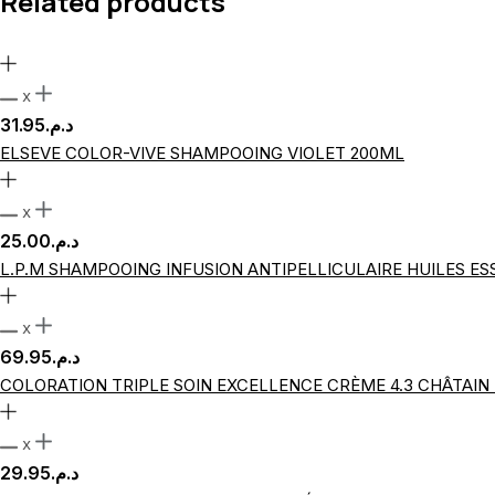
Related products
x
31.95
د.م.
ELSEVE COLOR-VIVE SHAMPOOING VIOLET 200ML
x
25.00
د.م.
L.P.M SHAMPOOING INFUSION ANTIPELLICULAIRE HUILES ES
x
69.95
د.م.
COLORATION TRIPLE SOIN EXCELLENCE CRÈME 4.3 CHÂTAIN 
x
29.95
د.م.