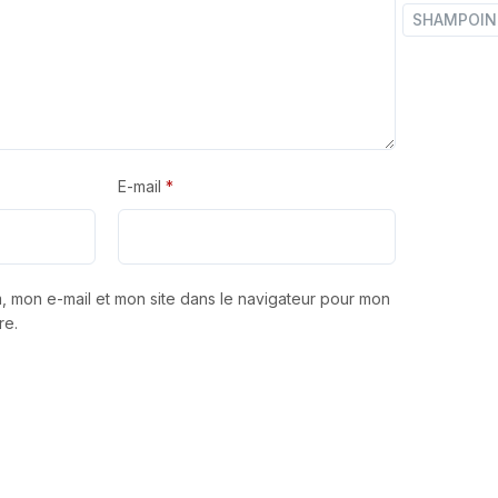
FLEURS
SHAMPOING
250ML
quantity
E-mail
*
, mon e-mail et mon site dans le navigateur pour mon
re.