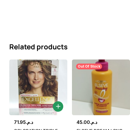
Related products
Out Of Stock
71.95
د.م.
45.00
د.م.