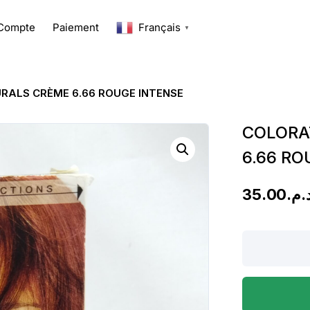
Compte
Paiement
Français
▼
RALS CRÈME 6.66 ROUGE INTENSE
COLORA
6.66 RO
35.00
د.م
COLORATION
GARNIER
NATURALS
CRÈME