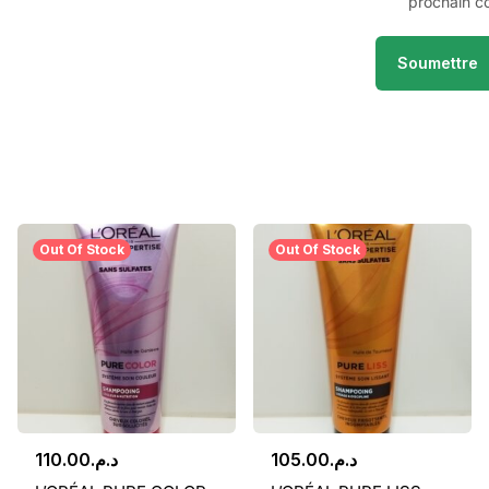
prochain c
Out Of Stock
Out Of Stock
110.00
د.م.
105.00
د.م.