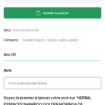
ESSENCES
SHAMPOO
GOLDEN
Ajouter au panier
MORINGA
OIL
SKU:
8001090661999
400ML
quantity
Category:
SHAMPOINGS, SOINS CAPILLAIRES
Avis (0)
Avis
Il n’y a pas encore d’avis.
Soyez le premier à laisser votre avis sur “HERBAL
ESSENCES SHAMPOO GOLDEN MORINGA OIL