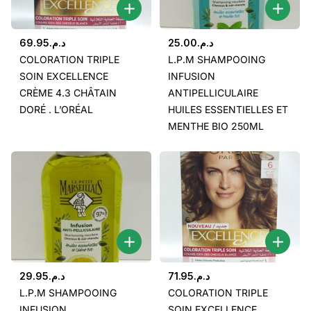
69.95
د.م.
25.00
د.م.
COLORATION TRIPLE
L.P.M SHAMPOOING
SOIN EXCELLENCE
INFUSION
CRÈME 4.3 CHÂTAIN
ANTIPELLICULAIRE
DORÉ . L’ORÉAL
HUILES ESSENTIELLES ET
MENTHE BIO 250ML
29.95
د.م.
71.95
د.م.
L.P.M SHAMPOOING
COLORATION TRIPLE
INFUSION
SOIN EXCELLENCE