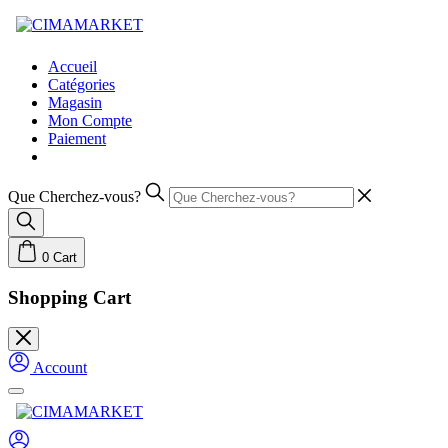
Skip
to
content
Accueil
Catégories
Magasin
Mon Compte
Paiement
Que Cherchez-vous?
0
Cart
Shopping Cart
Account