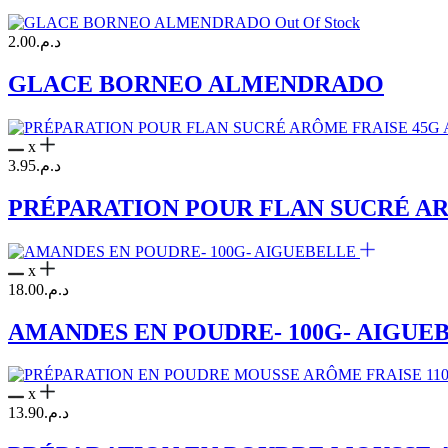
Out Of Stock
2.00
د.م.
GLACE BORNEO ALMENDRADO
x
3.95
د.م.
PRÉPARATION POUR FLAN SUCRÉ AR
x
18.00
د.م.
AMANDES EN POUDRE- 100G- AIGUE
x
13.90
د.م.