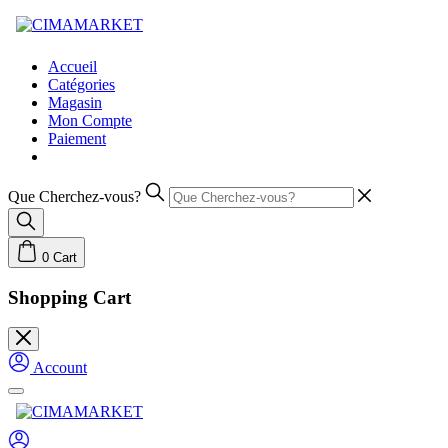
Skip
to
content
Accueil
Catégories
Magasin
Mon Compte
Paiement
Que Cherchez-vous?
0
Cart
Shopping Cart
Account