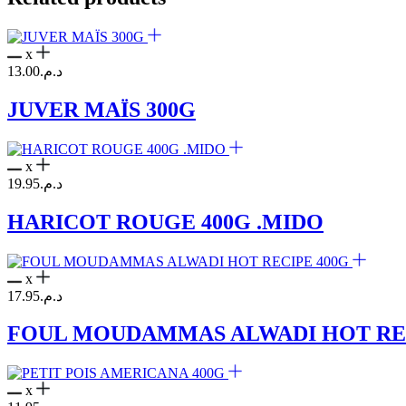
x
13.00
د.م.
JUVER MAÏS 300G
x
19.95
د.م.
HARICOT ROUGE 400G .MIDO
x
17.95
د.م.
FOUL MOUDAMMAS ALWADI HOT REC
x