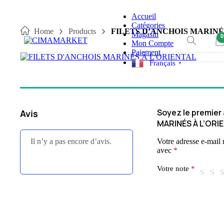
Skip
Accueil
to
Catégories
content
Home
Products
FILETS D’ANCHOIS MARINÉ
Magasin
0
Mon Compte
Paiement
Français
▼
Soyez le premier 
Avis
MARINÉS À L’ORI
Il n’y a pas encore d’avis.
Votre adresse e-mail 
avec
*
Votre note
*