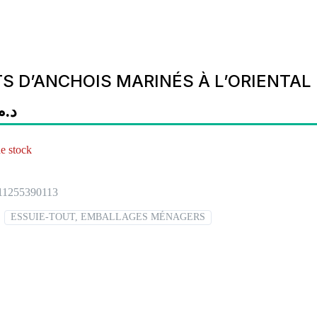
TS D’ANCHOIS MARINÉS À L’ORIENTAL
د..
e stock
11255390113
:
ESSUIE-TOUT, EMBALLAGES MÉNAGERS