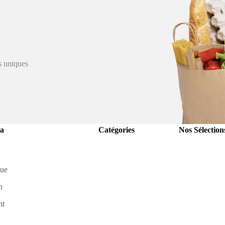
s uniques
a
Catégories
Nos Sélection
gue
n
nt