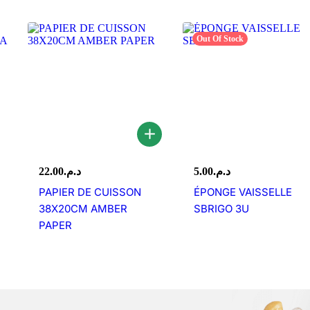
Out Of Stock
22.00
د.م.
5.00
د.م.
PAPIER DE CUISSON
ÉPONGE VAISSELLE
38X20CM AMBER
SBRIGO 3U
PAPER