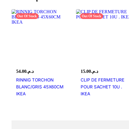
Out Of Stock
Out Of Stock
54.00
د.م.
15.00
د.م.
RINNIG TORCHON
CLIP DE FERMETURE
BLANC/GRIS 45X60CM
POUR SACHET 10U .
IKEA
IKEA