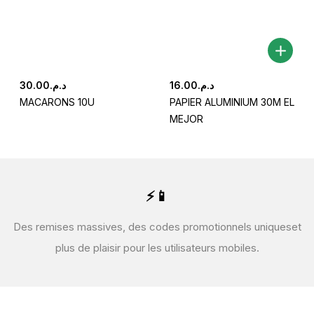
30.00
د.م.
16.00
د.م.
MACARONS 10U
PAPIER ALUMINIUM 30M EL
MEJOR
⚡📱
Des remises massives, des codes promotionnels uniques
et
plus de plaisir pour les utilisateurs mobiles.