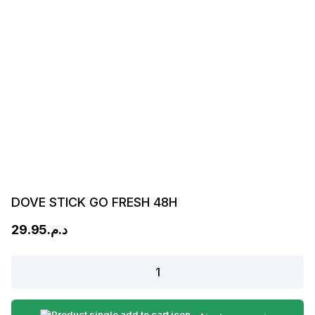
DOVE STICK GO FRESH 48H
29.95
د.م.
DOVE
STICK
GO