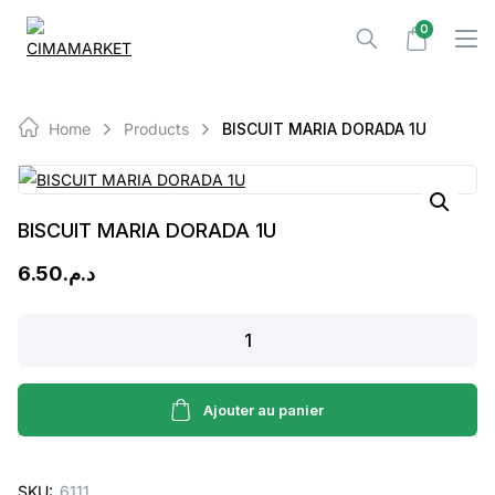
Skip
0
to
content
Home
Products
BISCUIT MARIA DORADA 1U
BISCUIT MARIA DORADA 1U
6.50
د.م.
BISCUIT
MARIA
DORADA
1U
Ajouter au panier
quantity
SKU:
6111