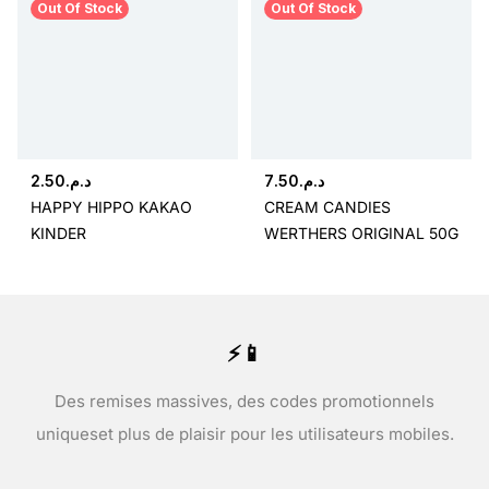
Out Of Stock
Out Of Stock
2.50
د.م.
7.50
د.م.
HAPPY HIPPO KAKAO
CREAM CANDIES
KINDER
WERTHERS ORIGINAL 50G
⚡📱
Des remises massives, des codes promotionnels
uniques
et plus de plaisir pour les utilisateurs mobiles.