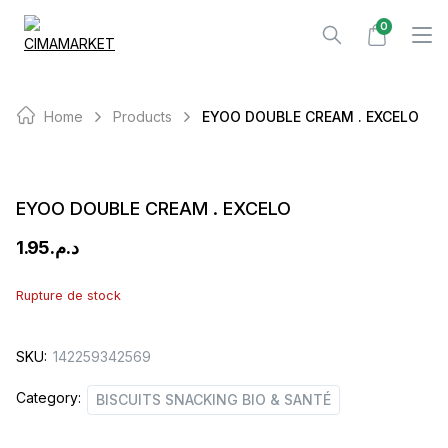
Skip
0
to
content
Home
Products
EYOO DOUBLE CREAM . EXCELO
EYOO DOUBLE CREAM . EXCELO
1.95
د.م.
Rupture de stock
SKU:
142259342569
Category:
BISCUITS SNACKING BIO & SANTÉ