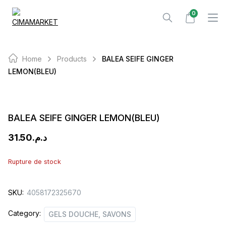
Skip
0
to
content
Home
Products
BALEA SEIFE GINGER
LEMON(BLEU)
BALEA SEIFE GINGER LEMON(BLEU)
31.50
د.م.
Rupture de stock
SKU:
4058172325670
Category:
GELS DOUCHE, SAVONS