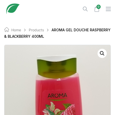
Skip
0
to
content
Home
Products
AROMA GEL DOUCHE RASPBERRY
& BLACKBERRY 400ML