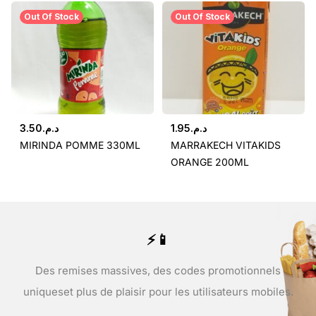
Out Of Stock
Out Of Stock
3.50
د.م.
1.95
د.م.
MIRINDA POMME 330ML
MARRAKECH VITAKIDS
ORANGE 200ML
⚡📱
Des remises massives, des codes promotionnels
uniques
et plus de plaisir pour les utilisateurs mobiles.