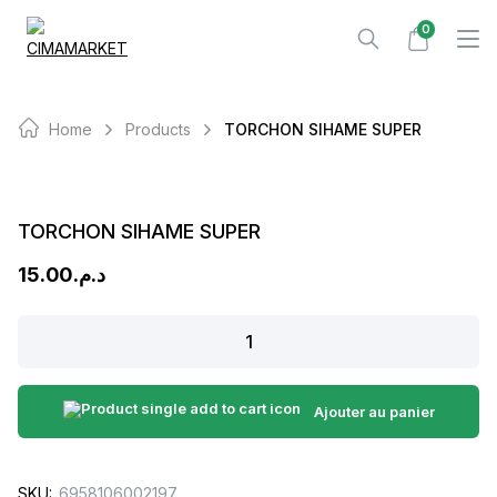
Skip
0
to
content
Home
Products
TORCHON SIHAME SUPER
TORCHON SIHAME SUPER
15.00
د.م.
TORCHON
SIHAME
SUPER
quantity
Ajouter au panier
SKU:
6958106002197