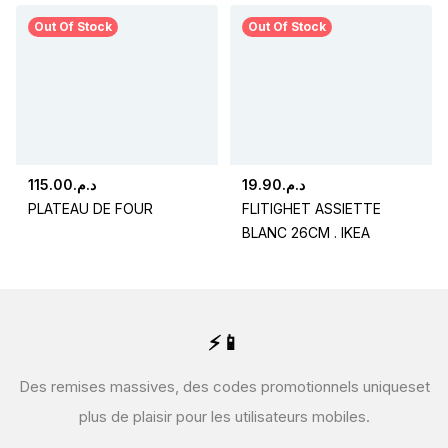
Out Of Stock
Out Of Stock
115.00
د.م.
19.90
د.م.
PLATEAU DE FOUR
FLITIGHET ASSIETTE
BLANC 26CM . IKEA
⚡📱
Des remises massives, des codes promotionnels uniques
et
plus de plaisir pour les utilisateurs mobiles.