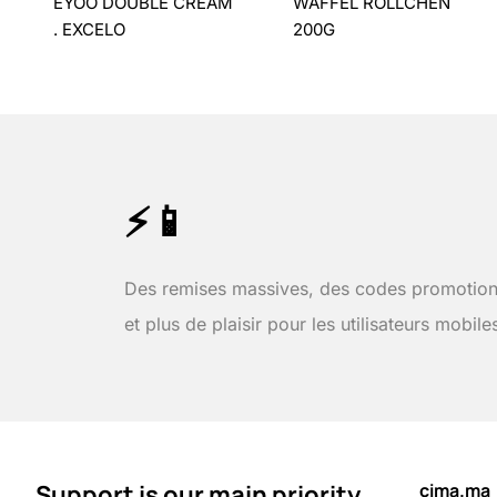
EYOO DOUBLE CREAM
WAFFEL ROLLCHEN
. EXCELO
200G
⚡📱
Des remises massives, des codes promotion
et plus de plaisir pour les utilisateurs mobile
Support is our main priority
cima.ma