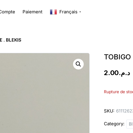
Compte
Paiement
Français
▼
 . BLEKIS
TOBIGO 
2.00
د.م.
Rupture de sto
SKU:
6111262
Category:
B