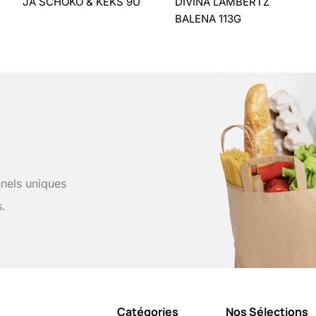
JA SCHOKO & KEKS 9U
DIVINA LAMBERTZ
BALENA 113G
nels uniques
s.
Catégories
Nos Sélections