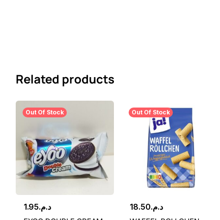
Related products
Out Of Stock
Out Of Stock
1.95
د.م.
18.50
د.م.