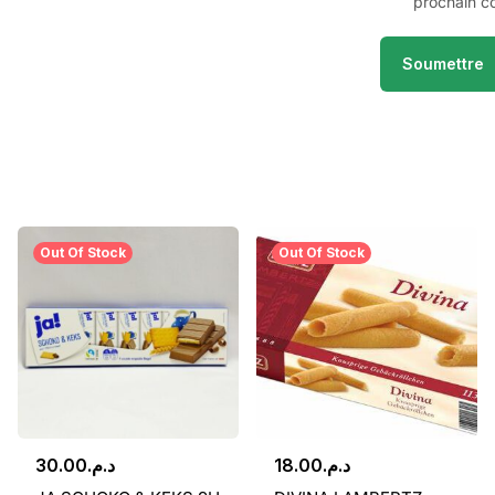
prochain c
Out Of Stock
Out Of Stock
30.00
د.م.
18.00
د.م.