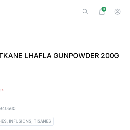
0
ITKANE LHAFLA GUNPOWDER 200G
ck
9940560
HÉS, INFUSIONS, TISANES