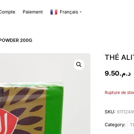
Compte
Paiement
Français
▼
NPOWDER 200G
THÉ AL
9.50
د.م.
Rupture de sto
SKU:
611124
Category:
T