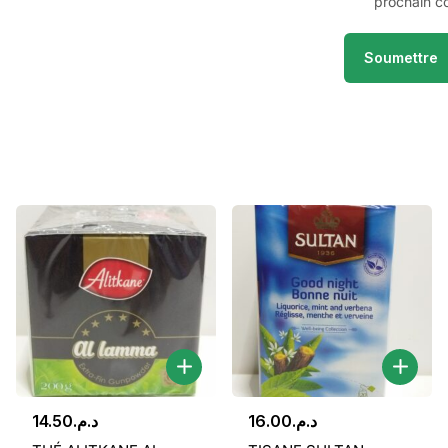
prochain c
14.50
د.م.
16.00
د.م.