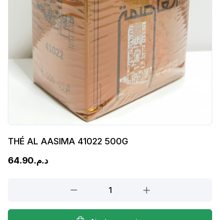
THÉ AL AASIMA 41022 500G
64.90
د.م.
THÉ
AL
AASIMA