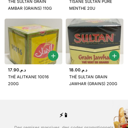
THÉ SULTAN GRAIN
TISANE SULTAN PURE
AMBAR (GRAINS) 110G
MENTHE 20U
17.90
د.م.
18.00
د.م.
THÉ ALITKANE 10016
THÉ SULTAN GRAIN
200G
JAWHAR (GRAINS) 200G
⚡📱
Des remises massives, des codes promotionnels