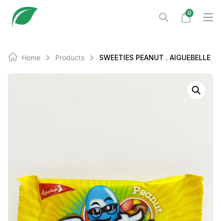
Skip
0
to
content
Home
Products
SWEETIES PEANUT . AIGUEBELLE