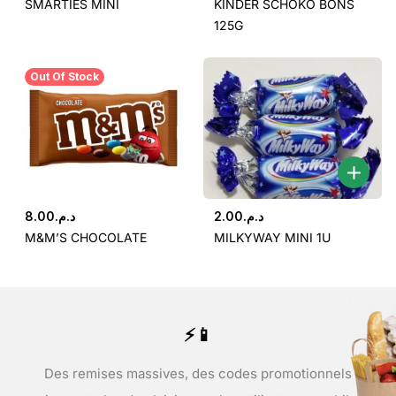
SMARTIES MINI
KINDER SCHOKO BONS
125G
Out Of Stock
8.00
د.م.
2.00
د.م.
M&M’S CHOCOLATE
MILKYWAY MINI 1U
⚡📱
Des remises massives, des codes promotionnels