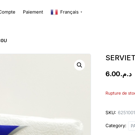
Compte
Paiement
Français
▼
80U
SERVIET
6.00
د.م.
Rupture de sto
SKU:
625100
Category:
P