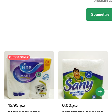
prochain c
Out Of Stock
15.95
د.م.
6.00
د.م.