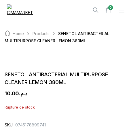
Skip
0
to
content
Home
Products
SENETOL ANTIBACTERIAL
MULTIPURPOSE CLEANER LEMON 380ML
SENETOL ANTIBACTERIAL MULTIPURPOSE
CLEANER LEMON 380ML
10.00
د.م.
Rupture de stock
SKU:
0745178899741