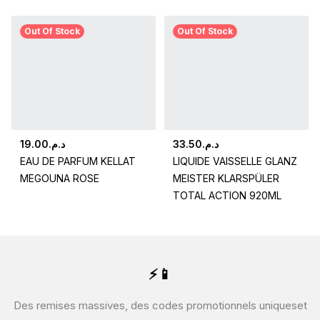
Out Of Stock
Out Of Stock
19.00
د.م.
33.50
د.م.
EAU DE PARFUM KELLAT
LIQUIDE VAISSELLE GLANZ
MEGOUNA ROSE
MEISTER KLARSPÜLER
TOTAL ACTION 920ML
⚡📱
Des remises massives, des codes promotionnels uniques
et