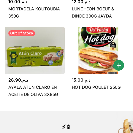
10.00
د.م.
12.00
د.م.
MORTADELA KOUTOUBIA
LUNCHEON BOEUF &
350G
DINDE 300G JAYDA
Out Of Stock
28.90
د.م.
15.00
د.م.
AYALA ATUN CLARO EN
HOT DOG POULET 250G
ACEITE DE OLIVA 3X85G
⚡📱