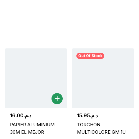
Out Of Stock
16.00
د.م.
15.95
د.م.
PAPIER ALUMINIUM
TORCHON
30M EL MEJOR
MULTICOLORE GM 1U