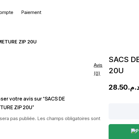
ompte
Paiement
ETURE ZIP 20U
SACS D
Avis
20U
(0)
28.50
د.م
sser votre avis sur “SACS DE
URE ZIP 20U”
SACS
DE
sera pas publiée.
Les champs obligatoires sont
CONGÉLATIO
FERMETURE