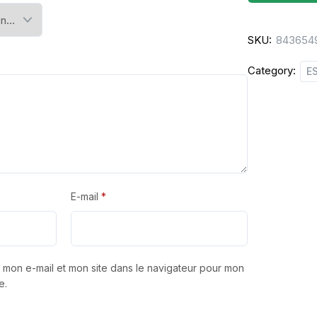
ZIP
20U
SKU:
843654
quantity
Category:
E
E-mail
*
 mon e-mail et mon site dans le navigateur pour mon
e.