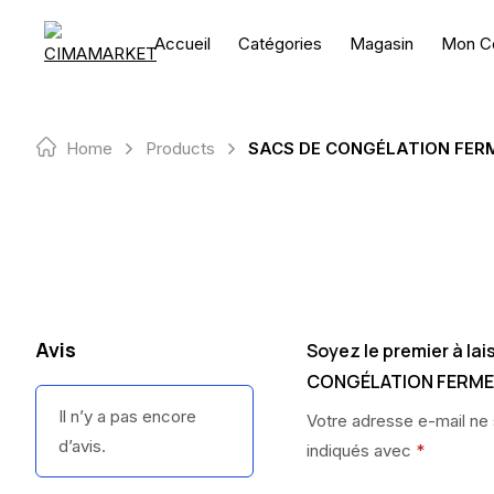
Skip
to
Accueil
Catégories
Magasin
Mon C
content
Home
Products
SACS DE CONGÉLATION FERM
Avis
Soyez le premier à lai
CONGÉLATION FERMET
Il n’y a pas encore
Votre adresse e-mail ne 
d’avis.
indiqués avec
*