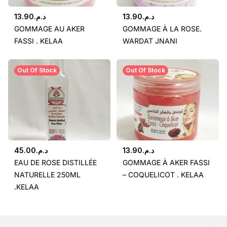
13.90
د.م.
13.90
د.م.
GOMMAGE AU AKER
GOMMAGE À LA ROSE.
FASSI . KELAA
WARDAT JNANI
Out Of Stock
Out Of Stock
45.00
د.م.
13.90
د.م.
EAU DE ROSE DISTILLÉE
GOMMAGE À AKER FASSI
NATURELLE 250ML
– COQUELICOT . KELAA
.KELAA