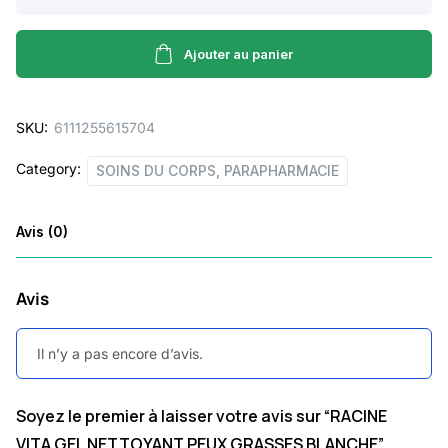
VITA
GEL
NETTOYANT
Ajouter au panier
PEUX
GRASSES
SKU:
6111255615704
BLANCHE
quantity
Category:
SOINS DU CORPS, PARAPHARMACIE
Avis (0)
Avis
Il n’y a pas encore d’avis.
Soyez le premier à laisser votre avis sur “RACINE
VITA GEL NETTOYANT PEUX GRASSES BLANCHE”