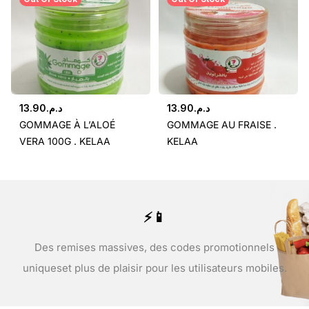
13.90
د.م.
13.90
د.م.
GOMMAGE À L’ALOÉ
GOMMAGE AU FRAISE .
VERA 100G . KELAA
KELAA
⚡📱
Des remises massives, des codes promotionnels
uniques
et plus de plaisir pour les utilisateurs mobiles.