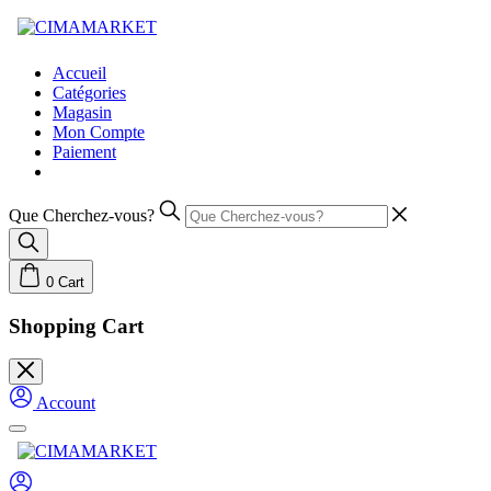
Skip
to
content
Accueil
Catégories
Magasin
Mon Compte
Paiement
Que Cherchez-vous?
0
Cart
Shopping Cart
Account