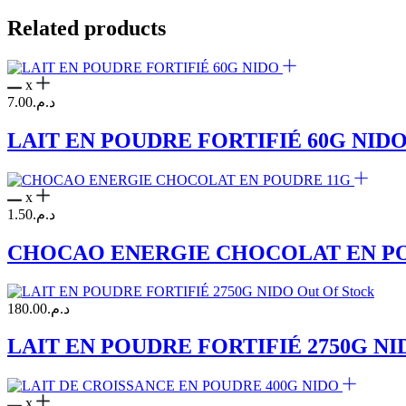
Related products
x
7.00
د.م.
LAIT EN POUDRE FORTIFIÉ 60G NID
x
1.50
د.م.
CHOCAO ENERGIE CHOCOLAT EN P
Out Of Stock
180.00
د.م.
LAIT EN POUDRE FORTIFIÉ 2750G NI
x