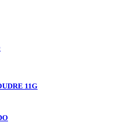
O
OUDRE 11G
DO