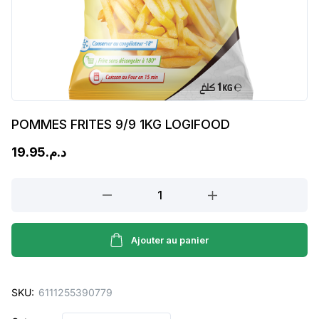
POMMES FRITES 9/9 1KG LOGIFOOD
19.95
د.م.
POMMES
FRITES
9/9
1KG
Ajouter au panier
LOGIFOOD
quantity
SKU:
6111255390779