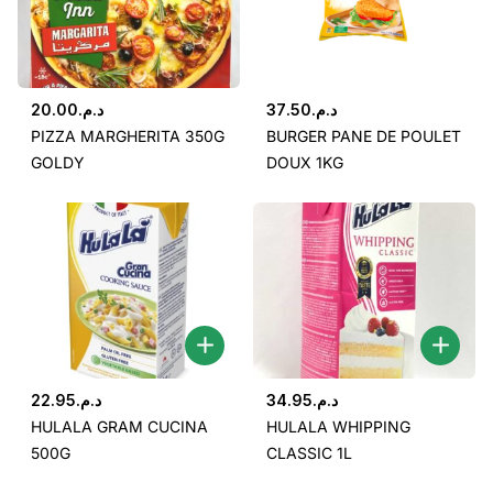
20.00
د.م.
37.50
د.م.
PIZZA MARGHERITA 350G
BURGER PANE DE POULET
GOLDY
DOUX 1KG
22.95
د.م.
34.95
د.م.
HULALA GRAM CUCINA
HULALA WHIPPING
500G
CLASSIC 1L