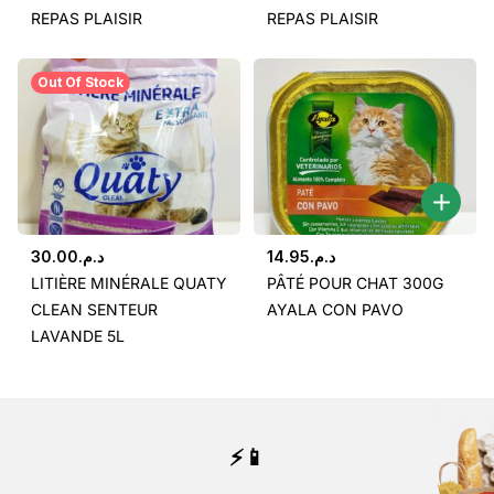
REPAS PLAISIR
REPAS PLAISIR
Out Of Stock
30.00
د.م.
14.95
د.م.
LITIÈRE MINÉRALE QUATY
PÂTÉ POUR CHAT 300G
CLEAN SENTEUR
AYALA CON PAVO
LAVANDE 5L
⚡📱