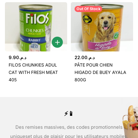
Out Of Stock
9.90
د.م.
22.00
د.م.
FILOS CHUNKIES ADUL
PÂTE POUR CHIEN
CAT WITH FRESH MEAT
HIGADO DE BUEY AYALA
405
800G
⚡📱
Des remises massives, des codes promotionnels
uniques
et plus de plaisir pour les utilisateurs mobiles.