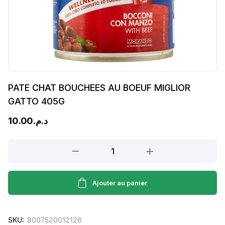
PATE CHAT BOUCHEES AU BOEUF MIGLIOR
GATTO 405G
10.00
د.م.
PATE
CHAT
BOUCHEES
AU
Ajouter au panier
BOEUF
MIGLIOR
SKU:
8007520012126
GATTO