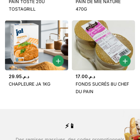
PAIN TOSTE 20U
PAIN DE MIE NATURE
TOSTAGRILL
470G
29.95
د.م.
17.00
د.م.
CHAPLEURE JA 1KG
FONDS SUCRÉS 8U CHEF
DU PAIN
⚡📱
Des remises massives, des codes promotionnels