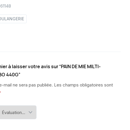
961148
OULANGERIE
er à laisser votre avis sur “PAIN DE MIE MILTI-
BO 440G”
e-mail ne sera pas publiée.
Les champs obligatoires sont
*