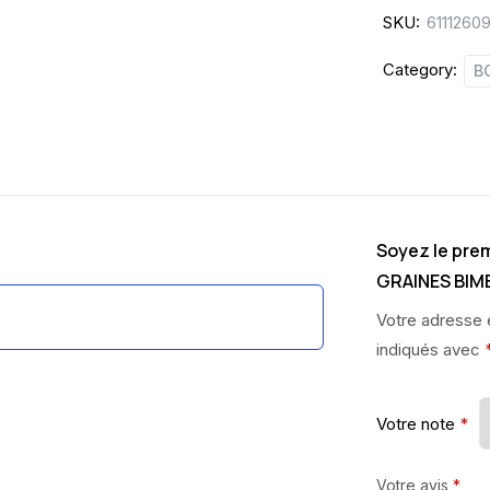
SKU:
6111260
440G
quantity
Category:
B
Soyez le premi
GRAINES BIM
Votre adresse 
indiqués avec
Votre note
*
Votre avis
*