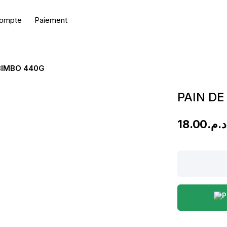
ompte
Paiement
 BIMBO 440G
PAIN DE
18.00
د.م.
PAIN
DE
MIE
MILTI-
GRAINES
BIMBO